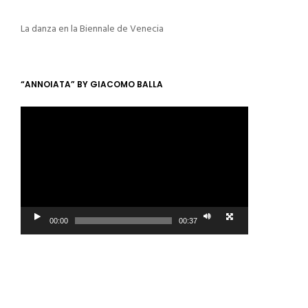
La danza en la Biennale de Venecia
“ANNOIATA” BY GIACOMO BALLA
Video
Player
00:00
00:37