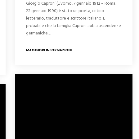
Giorgio Caproni (Livorno, 7 gennaio 1912 – Roma,
22 gennaio 1990) è stato un poeta, critico
letterario, traduttore e scrittore italiano. È
probabile che la famiglia Caproni abbia ascendenze
germaniche…
MAGGIORI INFORMAZIONI