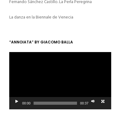
Fernando Sánchez Castillo. La Perla Peregrina
La danza en la Biennale de Venecia
“ANNOIATA” BY GIACOMO BALLA
Video
Player
00:00
00:37