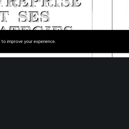
s to improve your experience.
L
R
d
v