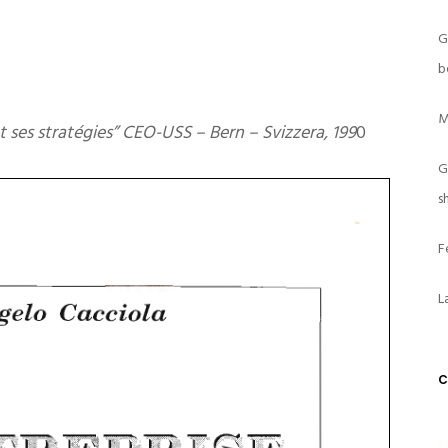
G
b
M
t ses stratégies” CEO-USS – Bern – Svizzera, 199
0
G
s
F
L
C