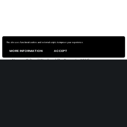
This site uses functional cookies and external scripts to improve your experience.
ONDA INTERNATIONAL
MORE INFORMATION
ACCEPT
Navarra Cultural Weekend (7 – 9 agosto 2026)
Guillermo Lorca llena sus óleos de bellas y bestias
Masajes Mentales by Bertsoladies
Garbanzos con rabo de toro, calabaza y shiitake
Fernando Sánchez Castillo. La Perla Peregrina